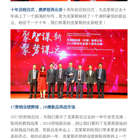
十年启程仪式，携梦想再出发
十周年的启程仪式，为克莱斯过去十
年画上了一个圆满的句号，更为克莱斯铸就了一个满怀豪情的新起
点。相信下一个十年，我们将看到克莱斯的全新蜕变！
17营销业绩辉煌，18携新品再战市场
2017的营销总结，为我们展示了克莱斯在过去的一年中攻坚克难，
取得的辉煌战果；2018营销新目标，则让我们看到了克莱斯面临的
全新挑战与机遇。而新品发布会上，克莱斯则给我们带来更多的惊
喜和亮点。相信在新的一年，克莱斯的营销业绩将取得将跨上一个