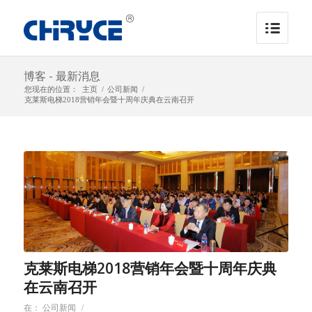
博客 - 最新消息
您现在的位置：
主页
/
公司新闻
/
克莱斯电梯2018营销年会暨十周年庆典在云南召开
克莱斯电梯2018营销年会暨十周年庆典
在云南召开
在：
公司新闻
/