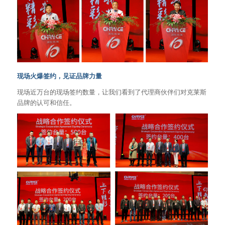
现场火爆签约，见证品牌力量
现场近万台的现场签约数量，让我们看到了代理商伙伴们对克莱斯
品牌的认可和信任。