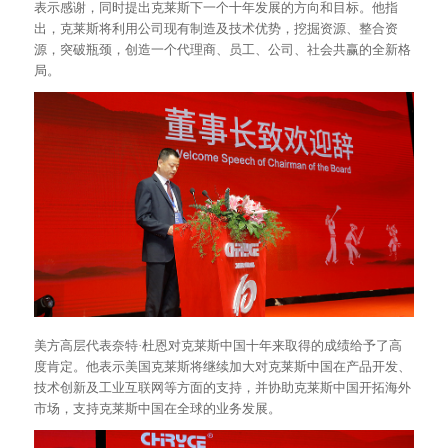
表示感谢，同时提出克莱斯下一个十年发展的方向和目标。他指
出，克莱斯将利用公司现有制造及技术优势，挖掘资源、整合资
源，突破瓶颈，创造一个代理商、员工、公司、社会共赢的全新格
局。
美方高层代表奈特·杜恩对克莱斯中国十年来取得的成绩给予了高
度肯定。他表示美国克莱斯将继续加大对克莱斯中国在产品开发、
技术创新及工业互联网等方面的支持，并协助克莱斯中国开拓海外
市场，支持克莱斯中国在全球的业务发展。