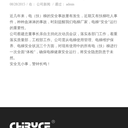
08/28/2015
/
在：
公司新闻
/
通过：
admin
近几年来，电（扶）梯的安全事故屡有发生，近期又有扶梯吃人事
件，种种血淋淋的事故，时刻提醒我们电梯厂家，电梯“安全”运行
的重要性。
公司蔡建忠董事长亲自主持此次动员会议，落实各部门工作，着重
落实质量部，工程部工作。公司需从电梯使用管理、电梯维护保
养、电梯安全状况三个方面，对现有使用中的所有电（扶）梯进行
一次全面“体检”，确保电梯健康安全运行，将安全隐患防患于未
然。
安全无小事，警钟长鸣！