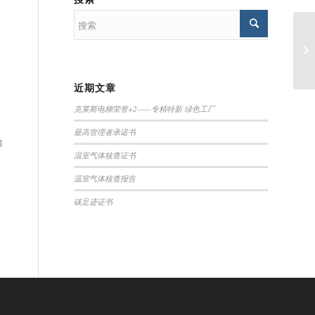
近期文章
克莱斯电梯荣誉+2——专精特新 绿色工厂
最高管理者承诺书
的
温室气体核查证书
温室气体核查报告
碳足迹证书