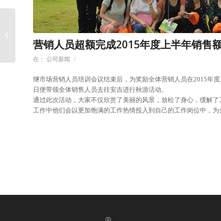
克莱斯电梯2015年市场
营销人员培训会议
营销人员超额完成2015年度上半年销售
在：
公司新闻
/
继市场营销人员培训会议结束后，为奖励全体营销人员在2015年
日便带领全体销售人员去往安吉进行秋游活动。
通过此次活动，大家不仅欣赏了美丽的风景，放松了身心，缓解了
工作中他们会以更加饱满的工作热情投入到自己的工作岗位中，为