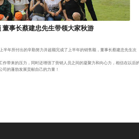
额 董事长蔡建忠先生带领大家秋游
度上半年所付出的辛勤努力并超额完成了上半年的销售额，董事长蔡建忠先生次
工作带来的压力，同时还增强了营销人员之间的凝聚力和向心力，相信在以后
公司的蓬勃发展贡献自己的力量！