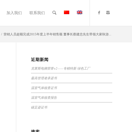
加入我们
联系我们
/
营销人员超额完成2015年度上半年销售额 董事长蔡建忠先生带领大家秋游...
近期新闻
克莱斯电梯荣誉+2——专精特新 绿色工厂
最高管理者承诺书
温室气体核查证书
温室气体核查报告
碳足迹证书
搜索